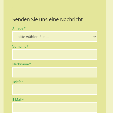
Senden Sie uns eine Nachricht
Pflichtfeld
Anrede
*
Pflichtfeld
Vorname
*
Pflichtfeld
Nachname
*
Telefon
Pflichtfeld
E-Mail
*