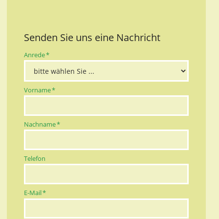
Senden Sie uns eine Nachricht
Pflichtfeld
Anrede
*
Pflichtfeld
Vorname
*
Pflichtfeld
Nachname
*
Telefon
Pflichtfeld
E-Mail
*