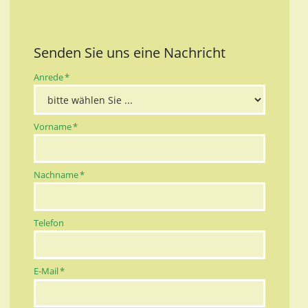
Senden Sie uns eine Nachricht
Pflichtfeld
Anrede
*
Pflichtfeld
Vorname
*
Pflichtfeld
Nachname
*
Telefon
Pflichtfeld
E-Mail
*