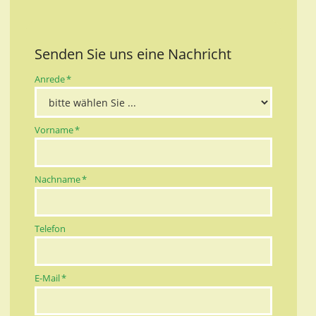
Senden Sie uns eine Nachricht
Pflichtfeld
Anrede
*
Pflichtfeld
Vorname
*
Pflichtfeld
Nachname
*
Telefon
Pflichtfeld
E-Mail
*