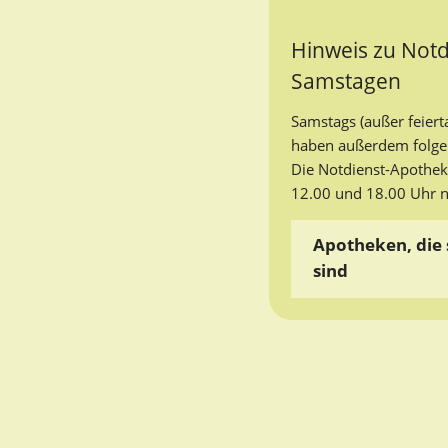
Hinweis zu Not
Samstagen
Samstags (außer feierta
haben außerdem folgen
Die Notdienst-Apothe
12.00 und 18.00 Uhr ni
Apotheken, die 
sind