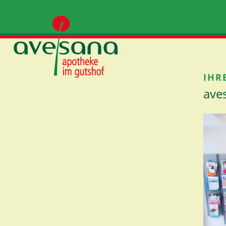
IHR
ave