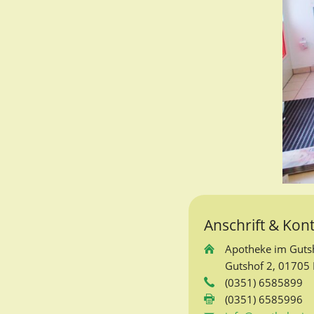
Anschrift & Kon
Apotheke im Gutsh
Gutshof 2, 01705 F
(0351) 6585899
(0351) 6585996