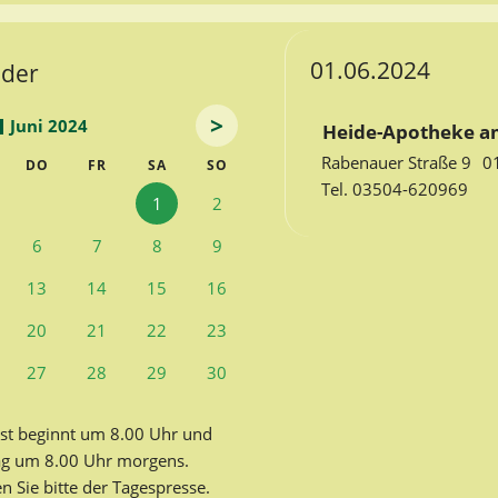
01.06.2024
nder
>
Juni 2024
Heide-Apotheke a
Rabenauer Straße 9
0
TWOCH
NNERSTAG
EITAG
MSTAG
NNTAG
DO
FR
SA
SO
Tel. 03504-620969
1
2
6
7
8
9
13
14
15
16
20
21
22
23
27
28
29
30
st beginnt um 8.00 Uhr und
ag um 8.00 Uhr morgens.
Sie bitte der Tagespresse.