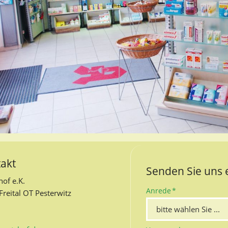
takt
Senden Sie uns 
of e.K.
Pflichtfeld
Anrede
*
reital OT Pesterwitz