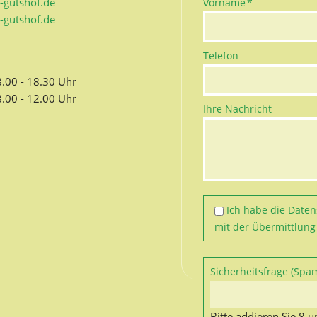
Pflichtfeld
-gutshof.de
Vorname
*
gutshof.de
Telefon
8.00 - 18.30 Uhr
8.00 - 12.00 Uhr
Ihre Nachricht
Ich habe die
Daten
mit der Übermittlung
Pflichtfeld
Sicherheitsfrage (Spa
Bitte addieren Sie 8 u