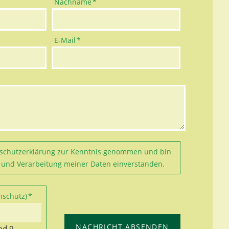
Pflichtfeld
Nachname
*
Pflichtfeld
E-Mail
*
schutzerklärung
zur Kenntnis genommen und bin
 und Verarbeitung meiner Daten einverstanden.
mschutz)
*
NACHRICHT ABSENDEN
nd 9.