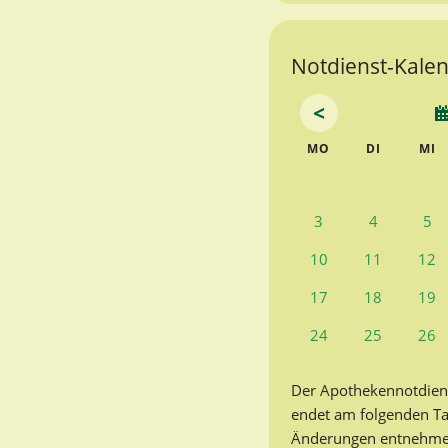
Notdienst-Kale
<
NTAG
ENSTAG
T
MO
DI
MI
3
4
5
10
11
12
17
18
19
24
25
26
Der Apothekennotdien
endet am folgenden T
Änderungen entnehmen 