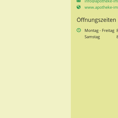
info@apotheke-im
www.apotheke-im-
Öffnungszeiten
Mo
ntag
- Fr
eitag
Sa
mstag