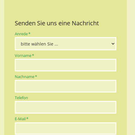
Senden Sie uns eine Nachricht
Pflichtfeld
Anrede
*
Pflichtfeld
Vorname
*
Pflichtfeld
Nachname
*
Telefon
Pflichtfeld
E-Mail
*